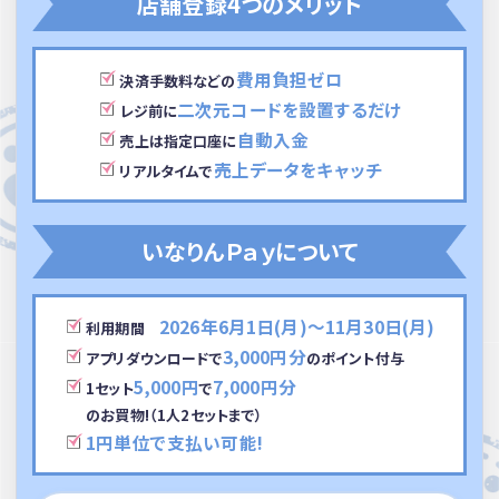
店舗登録4つのメリット
費用負担ゼロ
決済手数料などの
二次元コードを設置するだけ
レジ前に
自動入金
売上は指定口座に
売上データをキャッチ
リアルタイムで
いなりんＰａｙについて
2026年6月1日(月)～
11月30日(月)
利用期間
3,000円分
アプリダウンロードで
のポイント付与
5,000円
7,000円分
1セット
で
のお買物!（1人2セットまで）
1円単位で支払い可能!