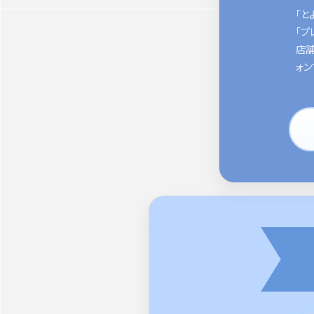
「と
「プ
店舗
ォン