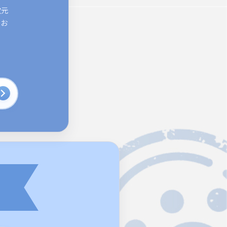
次元
でお